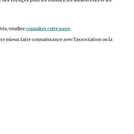
es voyages pour les enfants, les adolescents et les 
és, veuillez 
consulter cette page
.
re mieux faire connaissance avec l'association ou la 